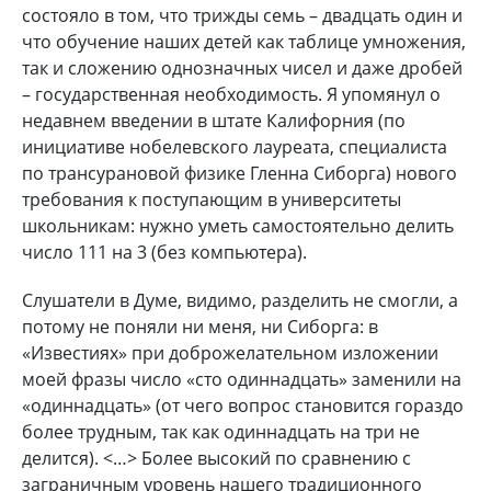
состояло в том, что трижды семь – двадцать один и
что обучение наших детей как таблице умножения,
так и сложению однозначных чисел и даже дробей
– государственная необходимость. Я упомянул о
недавнем введении в штате Калифорния (по
инициативе нобелевского лауреата, специалиста
по трансурановой физике Гленна Сиборга) нового
требования к поступающим в университеты
школьникам: нужно уметь самостоятельно делить
число 111 на 3 (без компьютера).
Слушатели в Думе, видимо, разделить не смогли, а
потому не поняли ни меня, ни Сиборга: в
«Известиях» при доброжелательном изложении
моей фразы число «сто одиннадцать» заменили на
«одиннадцать» (от чего вопрос становится гораздо
более трудным, так как одиннадцать на три не
делится). <…> Более высокий по сравнению с
заграничным уровень нашего традиционного