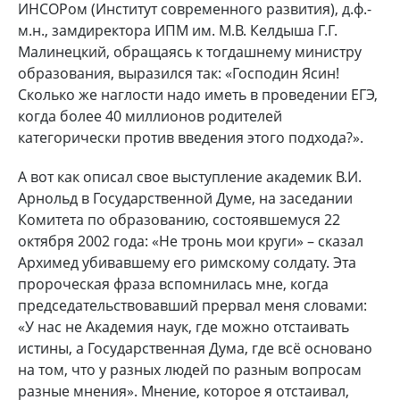
ИНСОРом (Институт современного развития), д.ф.-
м.н., замдиректора ИПМ им. М.В. Келдыша Г.Г.
Малинецкий, обращаясь к тогдашнему министру
образования, выразился так: «Господин Ясин!
Сколько же наглости надо иметь в проведении ЕГЭ,
когда более 40 миллионов родителей
категорически против введения этого подхода?».
А вот как описал свое выступление академик В.И.
Арнольд в Государственной Думе, на заседании
Комитета по образованию, состоявшемуся 22
октября 2002 года: «Не тронь мои круги» – сказал
Архимед убивавшему его римскому солдату. Эта
пророческая фраза вспомнилась мне, когда
председательствовавший прервал меня словами:
«У нас не Академия наук, где можно отстаивать
истины, а Государственная Дума, где всё основано
на том, что у разных людей по разным вопросам
разные мнения». Мнение, которое я отстаивал,