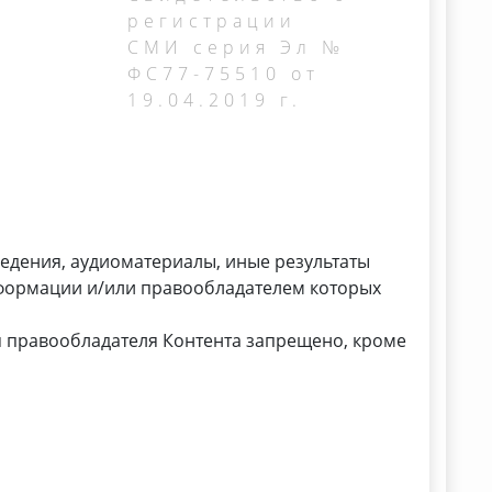
регистрации
СМИ серия Эл №
ФС77-75510 от
19.04.2019 г.
ведения, аудиоматериалы, иные результаты
нформации и/или правообладателем которых
 правообладателя Контента запрещено, кроме