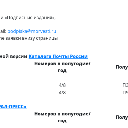
ии «Подписные издания»,
ail:
podpiska@morvesti.ru
ine заявки внизу страницы
нной версии
Каталога Почты России
Номеров в полугодие/
Полу
год
4/8
П3
4/8
П9
РАЛ-ПРЕСС»
Номеров в полугодие/
Полу
год