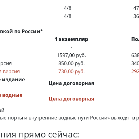
4/8
4
4/8
3
авкой по России*
1 экземпляр
По
-
1597,00 руб.
638
ерсия
850,00 руб.
340
я версия
730,00 руб.
292
е издание
Цена договорная
е водные
Цена договорная
ой
е порты и внутренние водные пути России» выходят в р
ния прямо сейчас: