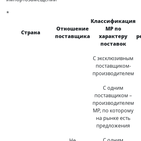
*
Классификация
Отношение
МР по
Страна
поставщика
характеру
р
поставок
С эксклюзивным
поставщиком-
производителем
С одним
поставщиком –
производителем
МР, по которому
на рынке есть
предложения
С одним
Не