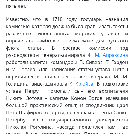
пять лет.
Известно, что в 1718 году государь назначил
комиссию, которая должна была сравнивать тексты
различных иностранных морских уставов и
определять наиболее приемлемые для русского
флота статьи. В составе комиссии под
руководством генерал-адмирала
Ф. М. Апраксина
работали капитан-командоры П. Сиверс, Т. Гордон
и М. Гослер. Для написания статей устава Пётр I
периодически привлекал также генерала М. М.
Голицина, вице-адмирала
К. Крюйса
. В подготовке
устава Петру I помогали сын его воспитателя
Никиты Зотова – капитан Конон Зотов, имевший
большой практический опыт, и сподвижник царя
Пётр Шафиров, который, по словам доцента Санкт-
Петербургского государственного университета
Николая Рогулина, «всегда появлялся там, где
нужно было провести идеи Петра в жизнь».