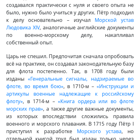
создавался практически с нуля и своего опыта не
было, нужно было учиться у других. Пётр подходил
к делу основательно – изучал
Морской устав
Людовика ХIV
, аналогичные английские документы
по военно-морскому делу, накапливал
собственный опыт.
Царь не спешил. Предпочитая сначала опробовать
всё на практике, он создавал законодательную базу
для флота постепенно. Так, в 1708 году были
изданы
«Генеральные сигналы, надзираемые во
флоте, во время бою»
, в 1710-м –
«Инструкции и
артикулы военные надлежащие к российскому
флоту»
, в 1714-м –
«Книга ордера или во флоте
морских прав»
, а также другие важные документы,
из которых впоследствии сложились правила
военного и морского плавания. В 1715 году Пётр I
приступил к разработке
Морского устава
, но
отдельной книгой труд был издан только через