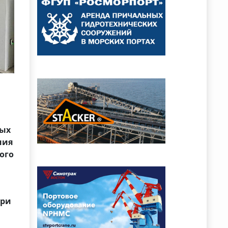
ных
ния
ого
при