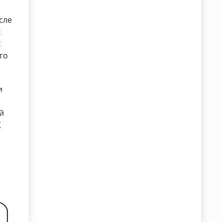
сле
х
х
го
и
й
К