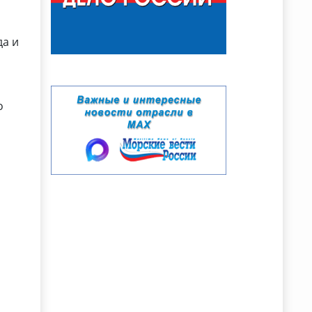
да и
о
и