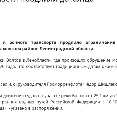
о и речного транспорта продлило ограничения
олховском районе Ленинградской области.
еки Волхов в Ленобласти, где произошло обрушение м
026 года, что соответствует традиционным датам оконч
сал и. о. руководителя Росморречфлота Фёдор Шишлако
 движения судов на участке реки Волхов от 25,1 км до 
утренних водных путей Российской Федерации с 16:1
да», - указано в распоряжении.