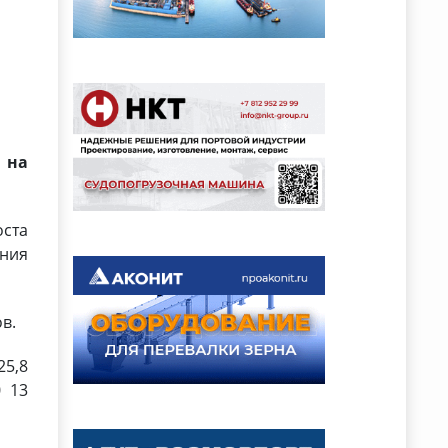
 на
оста
ания
в.
25,8
0 13