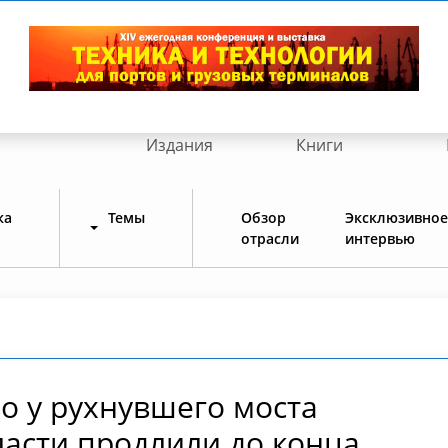
Издания
Книги
ка
Темы
Обзор
Эксклюзивное
отрасли
интервью
во у рухнувшего моста
ласти продлили до конца