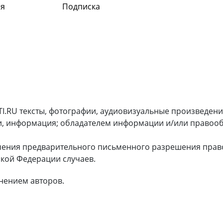
я
Подписка
I.RU тексты, фотографии, аудиовизуальные произведени
и, информация; обладателем информации и/или правооб
чения предварительного письменного разрешения прав
кой Федерации случаев.
нением авторов.