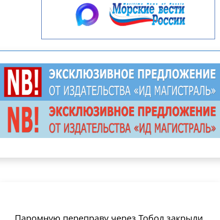
Паромную переправу через Тобол закрыли