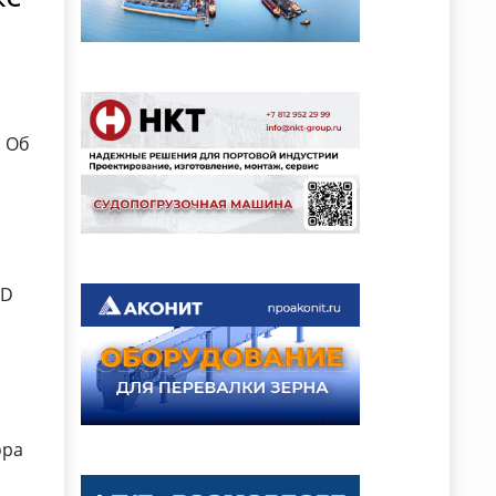
. Об
CD
ора