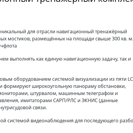
 уникальный для отрасли навигационный тренажёрный
ных мостиков, размещённых на площади свыше 300 кв. м
ечфлота
нем выполнять как единую навигационную задачу, так и
довым оборудованием системой визуализации из пяти L
они формируют широкоугольную панораму обстановки,
мониторами, штурвалом, машинным телеграфом и
авления, имитаторами САРП/РЛС и ЭКНИС (данные
нутрисудовой связи.
ой системой видеонаблюдения для последующего разб