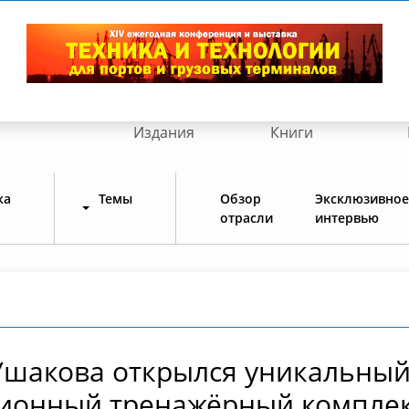
Издания
Книги
ка
Темы
Обзор
Эксклюзивное
отрасли
интервью
 Ушакова открылся уникальны
ционный тренажёрный компле