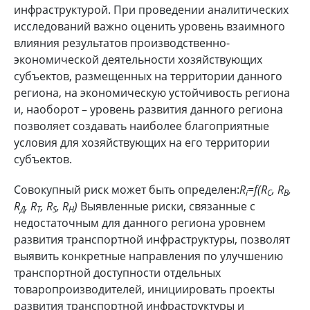
инфраструктурой. При проведении аналитических
исследований важно оценить уровень взаимного
влияния результатов производственно-
экономической деятельности хозяйствующих
субъектов, размещенных на территории данного
региона, на экономическую устойчивость региона
и, наоборот – уровень развития данного региона
позволяет создавать наиболее благоприятные
условия для хозяйствующих на его территории
субъектов.
Совокупный риск может быть определен:
R
=f(R
, R
,
i
C
В
R
, R
, R
, R
)
Выявленные риски, связанные с
Д
Т
S
H
недостаточным для данного региона уровнем
развития транспортной инфраструктуры, позволят
выявить конкретные направления по улучшению
транспортной доступности отдельных
товаропроизводителей, инициировать проекты
развития транспортной инфраструктуры и