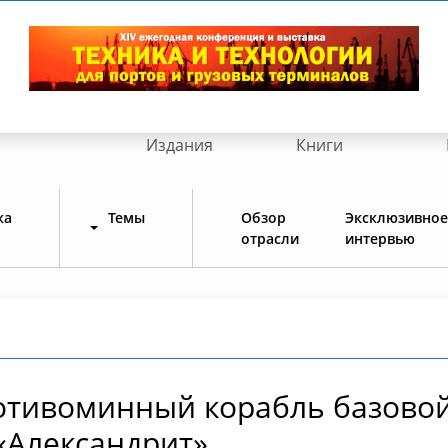
Издания
Книги
ка
Темы
Обзор
Эксклюзивное
отрасли
интервью
отивоминный корабль базово
«Александрит»