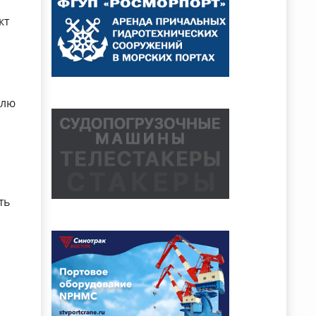
кт
блю
л
ть
я