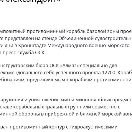
мпозитный противоминный корабль базовой зоны прое
нте представлен на стенде Объединенной судостроитель
ти дни в Кронштадте Международного военно-морского
а пресс-служба ОСК.
онструкторским бюро ОСК «Алмаз» специально для
рекомендовавшего себя успешного проекта 12700. Кора
ребованиям, предъявляемым к кораблям противоминной
бнаружения и уничтожения мин и миноподобных предмет
ставе корабельных тральных групп или совместно с
оминной обороны в прибрежной и ближней морской зон
ован противоминный контур с гидроакустическими