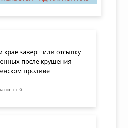
м крае завершили отсыпку
ненных после крушения
ченском проливе
та новостей