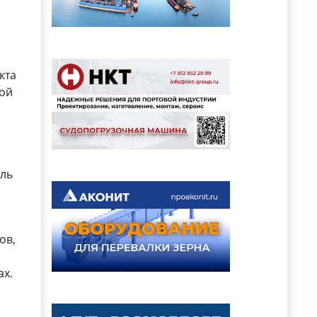
кта
ной
бль
ов,
ах.