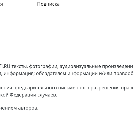
я
Подписка
I.RU тексты, фотографии, аудиовизуальные произведени
и, информация; обладателем информации и/или правооб
чения предварительного письменного разрешения прав
кой Федерации случаев.
нением авторов.