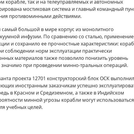
м корабле, так и на телеуправляемых и автономных
грирована мостиковая система и главный командный пун
ения противоминными действиями.
й самый большой в мире корпус из монолитного
акуумной инфузии. По сравнению со сталью, применение
кции и сохранило ее прочностные характеристики: кора
при соблюдении норм эксплуатации практически
нных материалов также позволило понизить уровень
о значимо при проведении минно-тральных операций.
анта проекта 12701 конструкторский блок ОСК выполни
яющих иностранным заказчикам успешно эксплуатирова
редь в Красном и Средиземном, а также в Индийском
ероятности минной угрозы корабли могут использоватьс
для учебных целей.