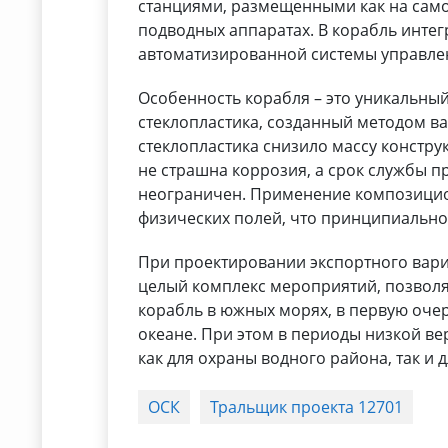
станциями, размещенными как на само
подводных аппаратах. В корабль инте
автоматизированной системы управл
Особенность корабля – это уникальны
стеклопластика, созданный методом в
стеклопластика снизило массу констру
не страшна коррозия, а срок службы 
неограничен. Применение композицио
физических полей, что принципиальн
При проектировании экспортного вари
целый комплекс мероприятий, позвол
корабль в южных морях, в первую оче
океане. При этом в периоды низкой в
как для охраны водного района, так и 
ОСК
Тральщик проекта 12701