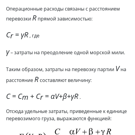
Операционные расходы связаны с расстоянием
R
перевозки
прямой зависимостью:
C
= γR
r
, где
γ
– затраты на преодоление одной морской мили.
V
Таким образом, затраты на перевозку партии
на
R
расстояние
составляют величину:
C = C
+ C
= αV+β+γR
m
r
.
Отсюда удельные затраты, приведенные к единице
перевозимого груза, выражаются функцией: