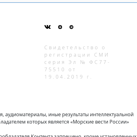
Свидетельство о
регистрации СМИ
серия Эл № ФС77-
75510 от
19.04.2019 г.
я, аудиоматериалы, иные результаты интеллектуальной
ладателем которых является «Морские вести России»
ообладателя Контента запрещено, кроме установленных