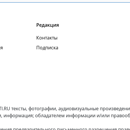
Редакция
Контакты
я
Подписка
I.RU тексты, фотографии, аудиовизуальные произведени
и, информация; обладателем информации и/или правооб
чения предварительного письменного разрешения прав