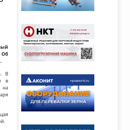
вый
 Об
.
. В
я в
т на
даря
ющая
ей.