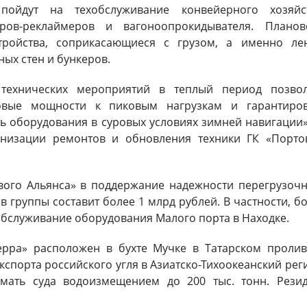
пойдут на техобслуживание конвейерного хозяйст
еров-реклаймеров и вагоноопрокидывателя. Планов
ройства, соприкасающиеся с грузом, а именно лен
ых стен и бункеров.
 технических мероприятий в теплый период позвол
товые мощности к пиковым нагрузкам и гарантиров
ь оборудования в суровых условиях зимней навигации
анизации ремонтов и обновления техники ГК «Порто
ого Альянса» в поддержание надежности перегрузоч
 группы составит более 1 млрд рублей. В частности, б
обслуживание оборудования Малого порта в Находке.
рра» расположен в бухте Мучке в Татарском пролив
кспорта российского угля в Азиатско-Тихоокеанский рег
мать суда водоизмещением до 200 тыс. тонн. Резид