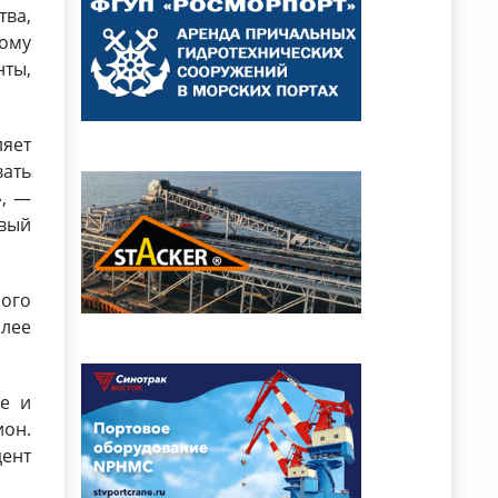
ва,
ому
ты,
яет
ать
», —
вый
ного
олее
е и
ион.
ент