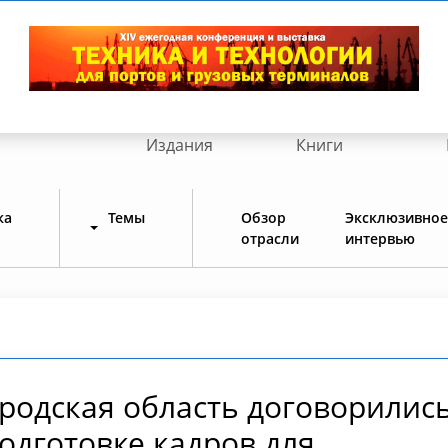
Издания
Книги
ка
Темы
Обзор
Эксклюзивное
отрасли
интервью
родская область договорилис
подготовке кадров для