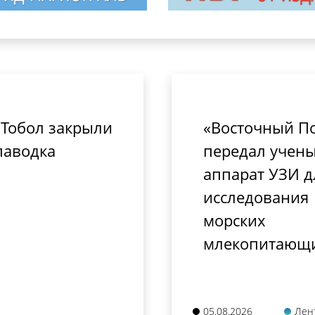
 Тобол закрыли
«Восточный П
паводка
передал учен
аппарат УЗИ д
исследования
морских
млекопитающ
05.08.2026
Лен