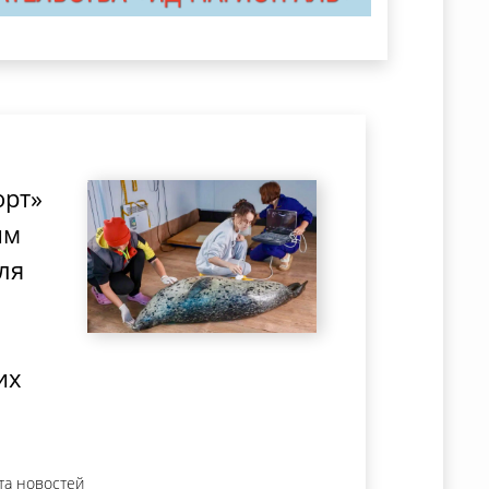
орт»
ым
ля
их
та новостей