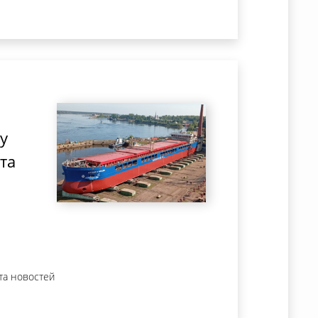
у
та
та новостей