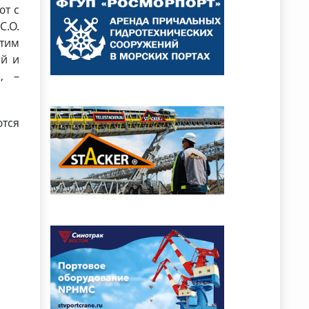
ют с
С.О.
стим
ей и
, –
ются