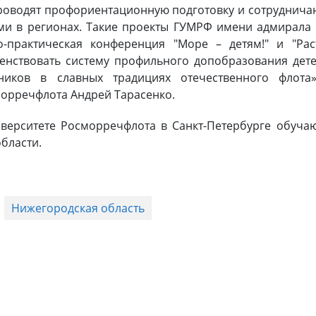
оводят профориентационную подготовку и сотруднича
и в регионах. Такие проекты ГУМРФ имени адмирала 
о-практическая конференция "Море – детям!" и "Ра
енствовать систему профильного допобразования дет
ников в славных традициях отечественного флота»
орречфлота Андрей Тарасенко.
верситете Росморречфлота в Санкт-Петербурге обуча
области.
Нижегородская область