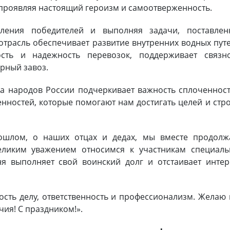
 проявляя настоящий героизм и самоотверженность.
оления победителей и выполняя задачи, поставлен
трасль обеспечивает развитие внутренних водных пут
ость и надежность перевозок, поддерживает связно
рный завоз.
ва народов России подчеркивает важность сплоченнос
нностей, которые помогают нам достигать целей и стр
ошлом, о наших отцах и дедах, мы вместе продолж
еликим уважением относимся к участникам специаль
ня выполняет свой воинский долг и отстаивает инте
ость делу, ответственность и профессионализм. Желаю
чия! С праздником!».