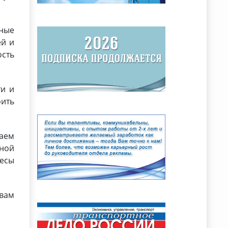
ные
ей и
сть
ти и
оить
аем
ной
ресы
 вам