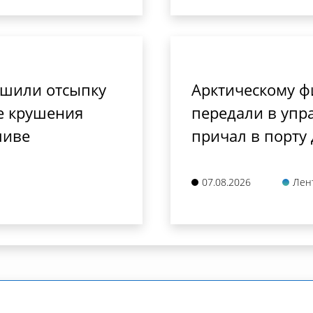
ршили отсыпку
Арктическому ф
е крушения
передали в упр
ливе
причал в порту
07.08.2026
Лен