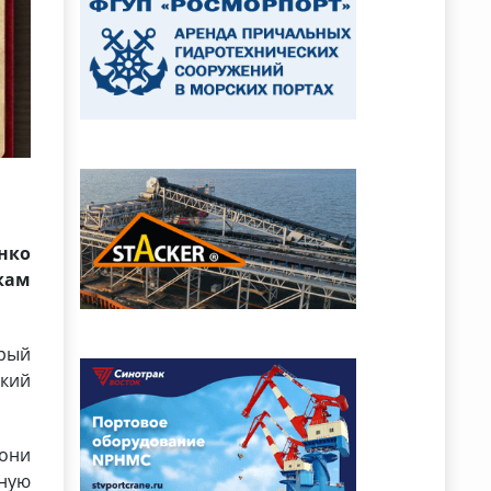
нко
кам
орый
ский
 они
йную