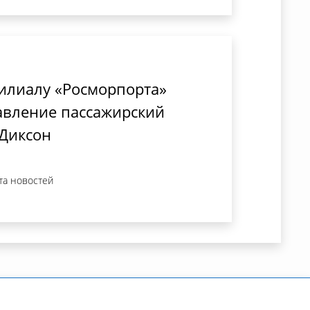
илиалу «Росморпорта»
авление пассажирский
 Диксон
та новостей