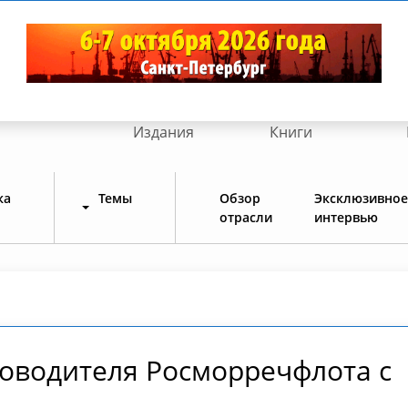
Издания
Книги
ка
Темы
Обзор
Эксклюзивное
отрасли
интервью
ководителя Росморречфлота с