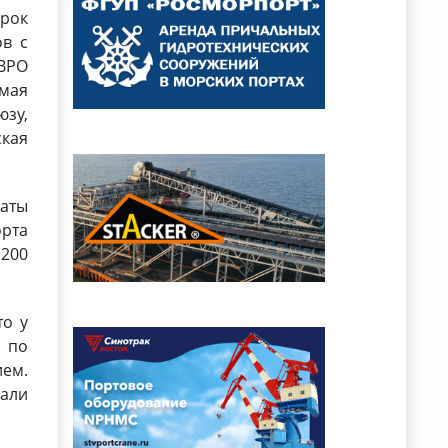
рок
ов с
ДВРО
мая
юзу,
ская
латы
орта
$200
то у
 по
ием.
сали