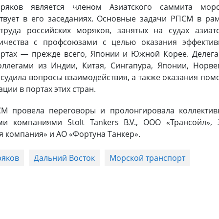
ряков является членом Азиатского саммита морс
твует в его заседаниях. Основные задачи РПСМ в ра
руда российских моряков, занятых на судах азиатс
ничества с профсоюзами с целью оказания эффектив
ртах — прежде всего, Японии и Южной Корее. Делег
ллегами из Индии, Китая, Сингапура, Японии, Норве
судила вопросы взаимодействия, а также оказания по
ции в портах этих стран.
СМ провела переговоры и пролонгировала коллектив
и компаниями Stolt Tankers B.V., ООО «Трансойл»,
я компания» и АО «Фортуна Танкер».
ряков
Дальний Восток
Морской транспорт