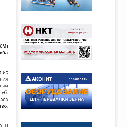
СМ)
жба
в их
ания
овий
уб.
ала
тво,
а и