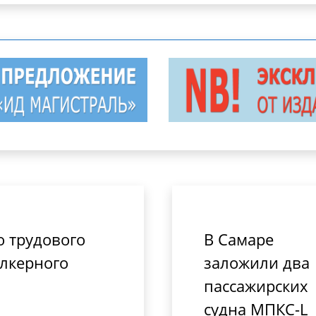
о трудового
В Самаре
алкерного
заложили два
пассажирских
судна МПКС-L