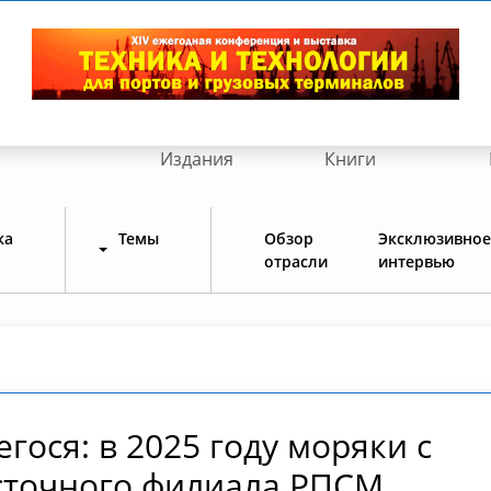
Издания
Книги
ка
Темы
Обзор
Эксклюзивное
отрасли
интервью
ося: в 2025 году моряки с
точного филиала РПСМ