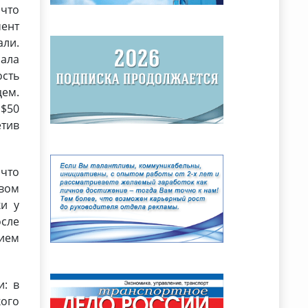
 что
мент
али.
ала
ость
цем.
 $50
тив
 что
твом
ки у
осле
ием
и: в
кого