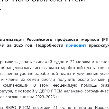
.
рганизация Российского профсоюза моряков (РП
ии за 2025 год. Подробности
приводит
пресс-слу
атились девять экипажей судов и 22 моряка и члено
 обращения касались выплаты заработной платы, спис
повышения уровня заработной платы и улучшения усл
 и члены их семей смогли получить около 50 млн р
и компенсаций. В этом неоценимую помощь оказ
ратура, с которой у ДВРО РПСМ налажено сотрудничес
ее соглашение на 2023–2026 гг.
да ДВРО РПСМ посетили 41 судно в портах Находк