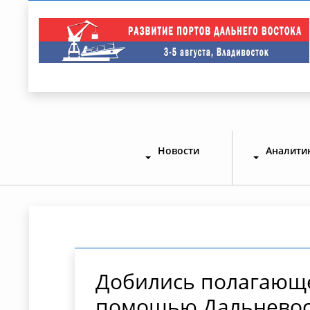
Новости
Аналити
Добились полагающег
помощью Дальневос