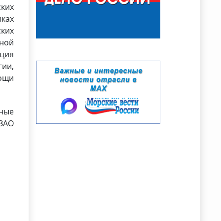
ких
мках
ких
ной
ация
гии,
мощи
ные
 ЗАО