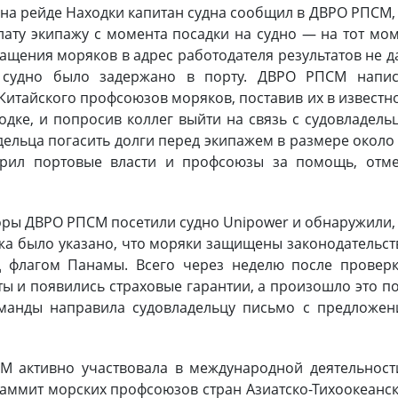
 на рейде Находки капитан судна сообщил в ДВРО РПСМ,
лату экипажу с момента посадки на судно — на тот мо
ащения моряков в адрес работодателя результатов не д
 судно было задержано в порту. ДВРО РПСМ напис
Китайского профсоюзов моряков, поставив их в известн
одке, и попросив коллег выйти на связь с судовладель
дельца погасить долги перед экипажем в размере около
арил портовые власти и профсоюзы за помощь, отме
торы ДВРО РПСМ посетили судно Unipower и обнаружили,
жа было указано, что моряки защищены законодательс
од флагом Панамы. Всего через неделю после провер
ы и появились страховые гарантии, а произошло это п
манды направила судовладельцу письмо с предложен
 активно участвовала в международной деятельност
аммит морских профсоюзов стран Азиатско-Тихоокеанс