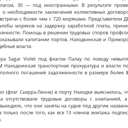
лагом, 30 — под иностранными. В результате прове
ы о необходимости заключения коллективных договор
встречи с более чем с 720 моряками. Представители 
лобы моряков на задержку заработной платы, прини
женности. Помощь в решении трудовых споров профсо
оказывали капитании портов, Находкинская и Примор
дебные власти.
ера Sagar Violet под флагом Палау по поводу невып
 Находкинская транспортная прокуратура и власти п
 полного погашения задолженности в размере более 
n (флаг Сьерра-Леоне) в порту Находки выяснилось, ч
а отсутствовали трудовые договоры с компанией, а
ыходило, что они заняты на судне под другим назван
а только после того, как все 13 членов экипажа подпи
ы.