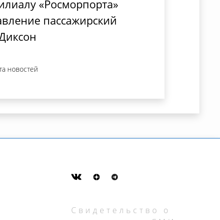
илиалу «Росморпорта»
авление пассажирский
 Диксон
та новостей
Свидетельство о