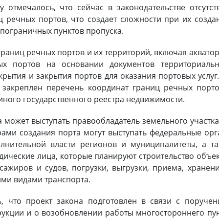
 отмечалось, что сейчас в законодательстве отсутст
 речных портов, что создает сложности при их созда
пограничных пунктов пропуска.
границ речных портов и их территорий, включая аквато
ых портов на основании документов территориальн
рытия и закрытия портов для оказания портовых услуг
 закреплен перечень координат границ речных порт
диного государственного реестра недвижимости.
может выступать правообладатель земельного участка
ами создания порта могут выступать федеральные ор
олнительной власти регионов и муниципалитеты, а т
идические лица, которые планируют строительство объе
ажиров и судов, погрузки, выгрузки, приема, хранен
ими видами транспорта.
ь, что проект закона подготовлен в связи с поруче
рукции и о возобновлении работы многостороннего пу