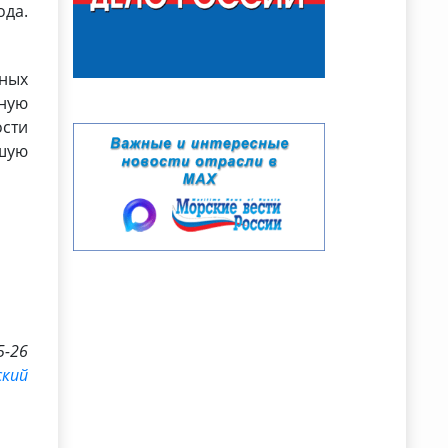
ода.
чных
тную
ости
чшую
5-26
ский