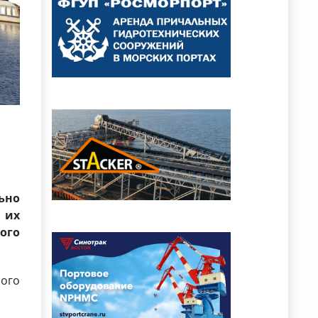
ьно
 их
ого
ного