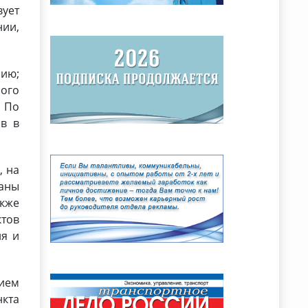
вует
нии,
рию;
ого
. По
ов в
, на
ганы
акже
ктов
ия и
нием
нкта