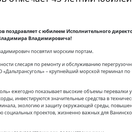
ов поздравляет с юбилеем Исполнительного директ
 Владимира Владимировича!
ладимирович посвятил морским портам.
лжности слесаря по ремонту и обслуживанию перегрузоч
АО «Дальтрансуголь» – крупнейший морской терминал по
голь» ежегодно показывает высокие объемы перевалки у
корды, инвестируются значительные средства в техничес
инала, экологию и защиту окружающей среды, повыше
ю социальных проектов, жизненно важных для Ванинско