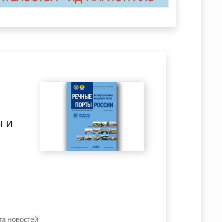
ы и
та новостей