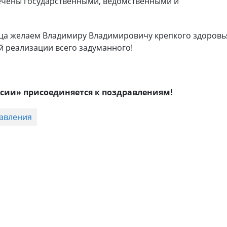
мечены государственными, ведомственными и
рдца желаем Владимиру Владимировичу крепкого здоровь
й реализации всего задуманного!
ссии» присоединяется к поздравлениям!
авления