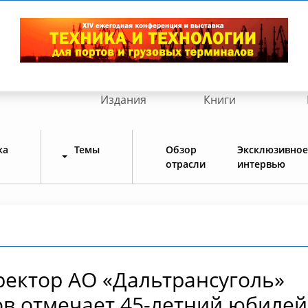
Издания
Книги
ка
Темы
Обзор
Эксклюзивное
отрасли
интервью
ектор АО «Дальтрансуголь»
в отмечает 45-летний юбилей