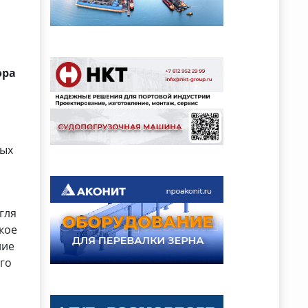
ора
ных
гля
кое
ние
го