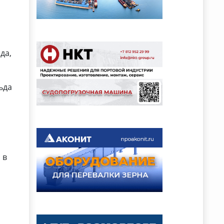
да,
ьда
 в