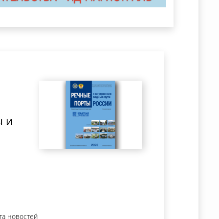
ы и
та новостей