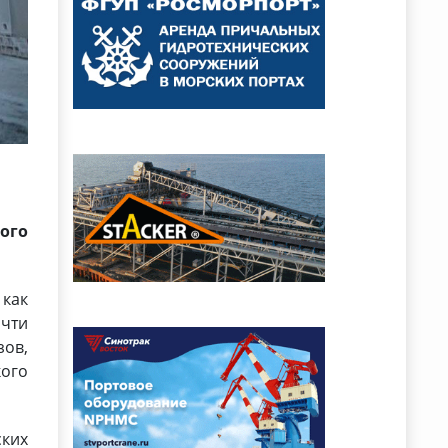
ого
как
очти
зов,
кого
ских