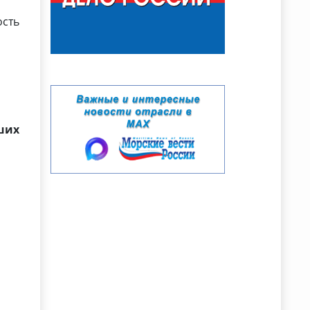
ость
ших