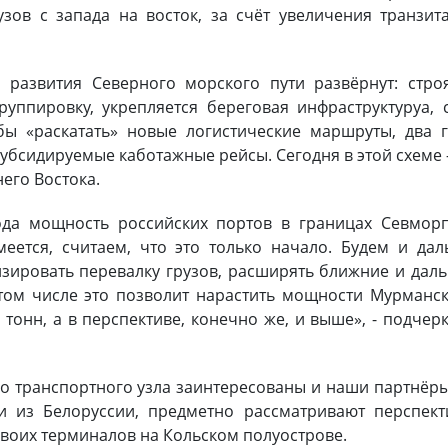
ов с запада на восток, за счёт увеличения транзита
развития Северного морского пути развёрнут: стро
руппировку, укрепляется береговая инфраструктуруа, 
бы «раскатать» новые логистические маршруты, два 
убсидируемые каботажные рейсы. Сегодня в этой схеме 
него Востока.
ода мощность российских портов в границах Севмор
еется, считаем, что это только начало. Будем и да
зировать перевалку грузов, расширять ближние и дал
том числе это позволит нарастить мощности Мурманс
тонн, а в перспективе, конечно же, и выше», - подчер
го транспортного узла заинтересованы и наши партнёр
ги из Белоруссии, предметно рассматривают перспек
своих терминалов на Кольском полуострове.