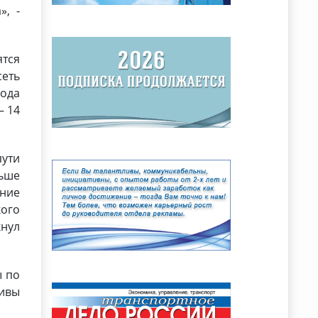
», -
ятся
сеть
года
– 14
пути
льше
ьние
кого
кнул
ы по
тивы