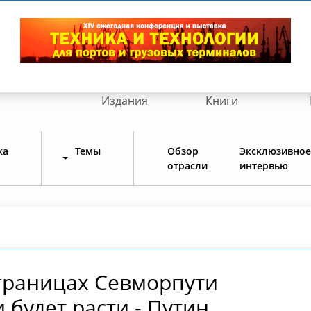
Издания
Книги
ка
Темы
Обзор
Эксклюзивное
отрасли
интервью
границах Севморпути
 будет расти - Путин