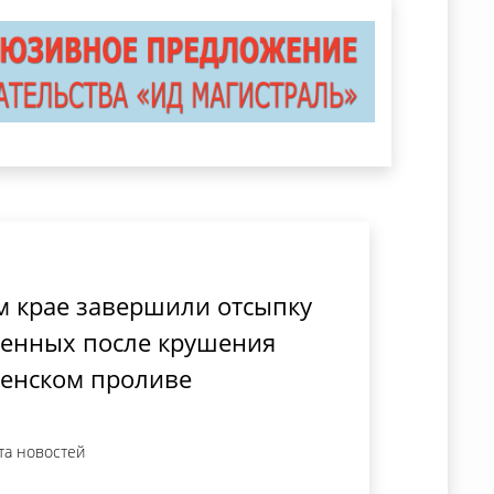
м крае завершили отсыпку
ненных после крушения
ченском проливе
та новостей