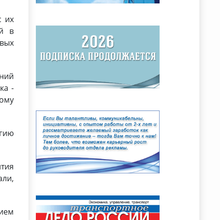
с их
й в
вых
ний
ка -
ому
гию
тия
али,
ием