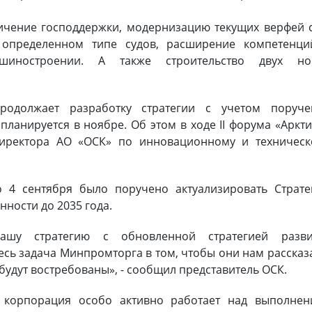
ичение господдержки, модернизацию текущих верфей 
 определенном типе судов, расширение компетенци
иностроении. А также строительство двух но
одолжает разработку стратегии с учетом поруче
планируется в ноябре. Об этом в ходе II форума «Аркти
директора АО «ОСК» по инновационному и техническ
 4 сентября было поручено актуализировать Страте
ности до 2035 года.
ашу стратегию с обновленной стратегией разви
есь задача Минпромторга в том, чтобы они нам рассказ
 будут востребованы», - сообщил представитель ОСК.
 корпорация особо активно работает над выполнен