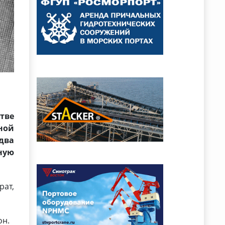
тве
ной
два
ную
ат,
он.