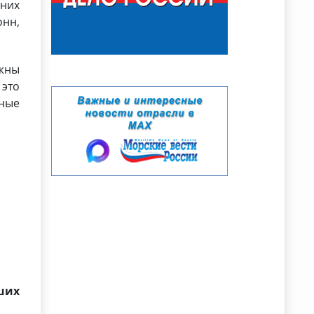
них
онн,
ужны
 это
чные
ших