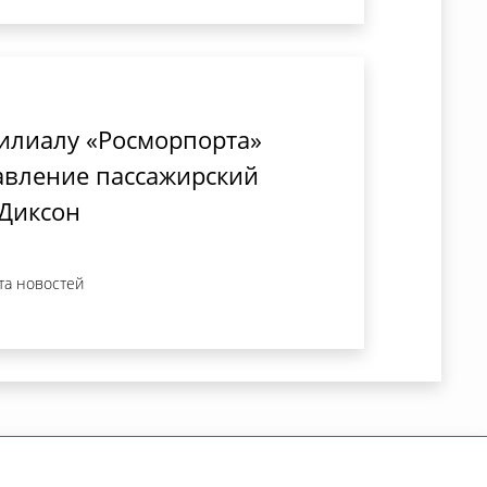
илиалу «Росморпорта»
авление пассажирский
 Диксон
та новостей