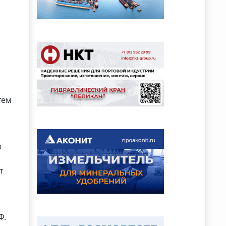
и
тем
ю
т
Ф.