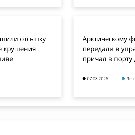
ршили отсыпку
Арктическому ф
е крушения
передали в упр
ливе
причал в порту
07.08.2026
Лен