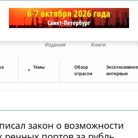
Издания
Книги
ка
Темы
Обзор
Эксклюзивное
отрасли
интервью
писал закон о возможности
 речных портов за рубль