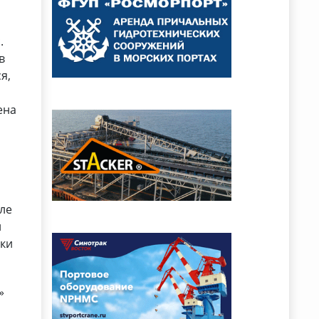
.
в
я,
о
ена
сле
й
йки
»