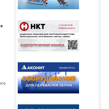
ые
а
ого