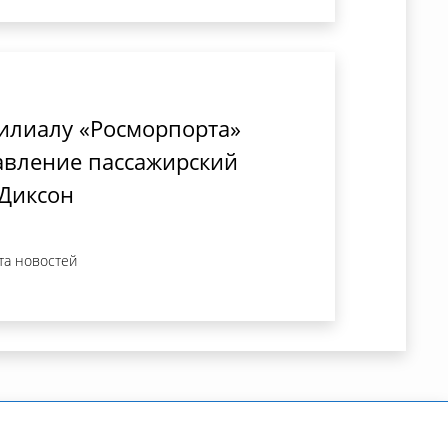
илиалу «Росморпорта»
авление пассажирский
 Диксон
та новостей