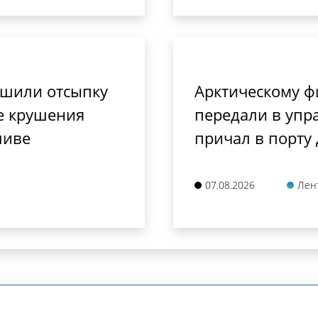
ршили отсыпку
Арктическому ф
е крушения
передали в упр
ливе
причал в порту
07.08.2026
Лен