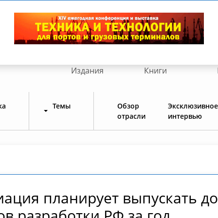
Издания
Книги
ка
Темы
Обзор
Эксклюзивное
отрасли
интервью
ация планирует выпускать д
в разработки РФ за год