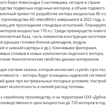
ого бюро Александра Счастливцева, сегодня в стране
водства подвесных лодочных моторов, а объем годового
илотный проект по разработке мотора мощностью 80 л.с
 (производства АО «АвтоВАЗ») завершился в 2022 году, а 
азец для прохождения стендовых испытаний. Планируетс
 моторов мощностью 170 л.с. Среди преимуществ новог
понентная база, часть элементов конструкции изготовл
я (крышка головки блоков цилиндров, модуль
ий и нижний картеры и др.). Ключевыми факторами,
вых сплавов в новых компонентах лодочного мотора,
сокие технологические свойства данных материалов.
ря системе смазки, которая исключает «сухой» пуск по
ективность – моторы будут оснащены надежной системо
ей даже при экстремальных погодных условиях. Настро
ают экологичность и низкий расход топлива.
 к серийному производству, и на территории ОЭЗ «Дубна
роизводственного цеха мощностью до 720 моторов в год.