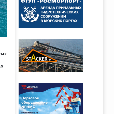
тых
да