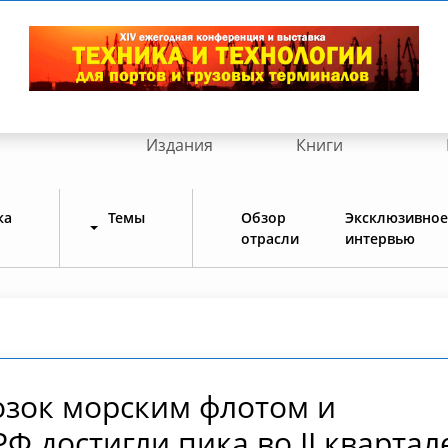
Издания
Книги
ка
Темы
Обзор
Эксклюзивное
отрасли
интервью
зок морским флотом и
Ф достигли пика во II квартал