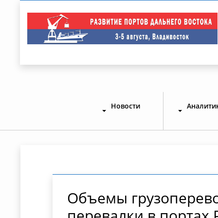
Новости
Аналити
Объемы грузоперево
перевалки в портах Р