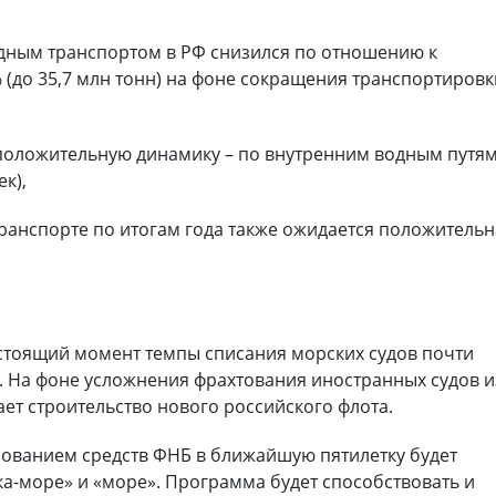
дным транспортом в РФ снизился по отношению к
 (до 35,7 млн тонн) на фоне сокращения транспортировк
положительную динамику – по внутренним водным путя
ек),
ранспорте по итогам года также ожидается положитель
настоящий момент темпы списания морских судов почти
. На фоне усложнения фрахтования иностранных судов и
ет строительство нового российского флота.
ьзованием средств ФНБ в ближайшую пятилетку будет
ка-море» и «море». Программа будет способствовать и