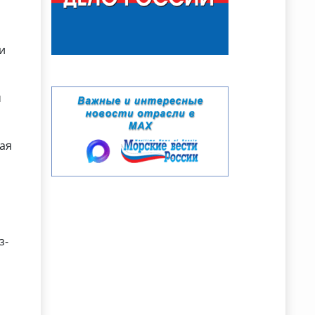
и
м
ная
з-