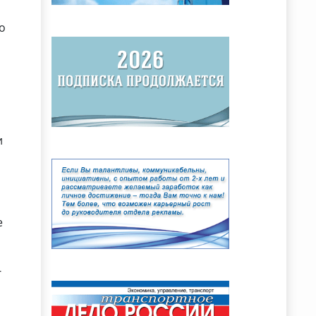
но
и
е
-