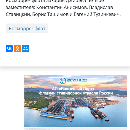
Росморречфлота Захария Джиоева четыре
заместителя: Константин Анисимов, Владислав
Ставицкий, Борис Ташимов и Евгений Тузинкевич.
Росморречфлот