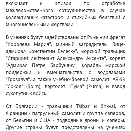
включает и эпизод по отработке
межведомственного сотрудничества в случае
коллективных катастроф и стихийных бедствий с
многочисленными жертвами.
В учениях будут задействованы от Румынии фрегат
"Королева Мария", минный заградитель "Вице-
адмирал Константин Бэлеску", морской тральщик
"Старший лейтенант Александру Аксенте", корвет
"Адмирал Петре Бэрбуняну", корабль морской
поддержки и вмешательства с водолазами
"Грозавул", а также учебно-боевой самолет IAR-99
"Сокол" (Şoim), вертолет "Пума" (Puma) и взвод
сухопутных войск.
От Болгарии - тральщики Tsibar и Shkval, от
Франции - патрульный самолет и группа саперов,
от Бельгии и США - подводные дроны и саперы.
Другие страны будут представлены на учениях