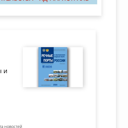
ы и
та новостей