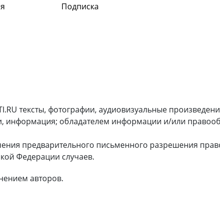
я
Подписка
I.RU тексты, фотографии, аудиовизуальные произведени
и, информация; обладателем информации и/или правооб
чения предварительного письменного разрешения прав
кой Федерации случаев.
нением авторов.