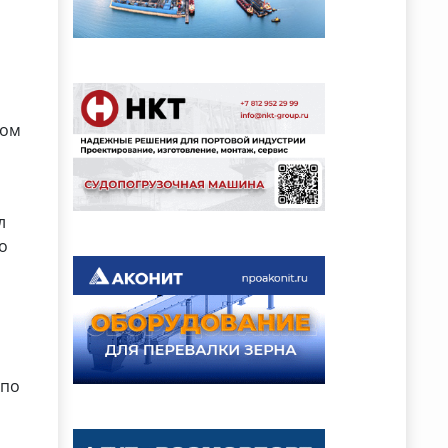
ком
л
то
 по