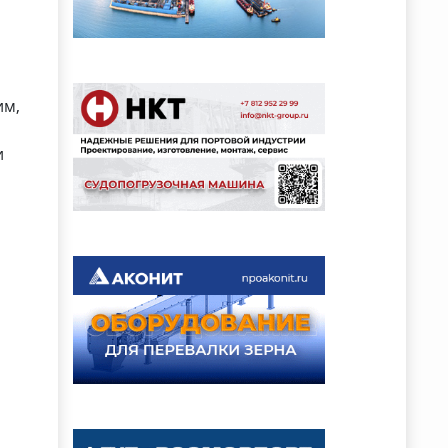
им,
и