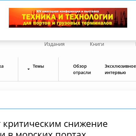
Издания
Книги
ка
Темы
Обзор
Эксклюзивное
отрасли
интервью
т критическим снижение
 и в морских портах