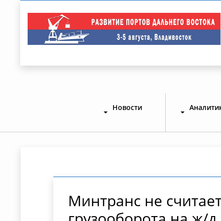
Новости
Аналити
Минтранс не считае
грузооборота на ж/д