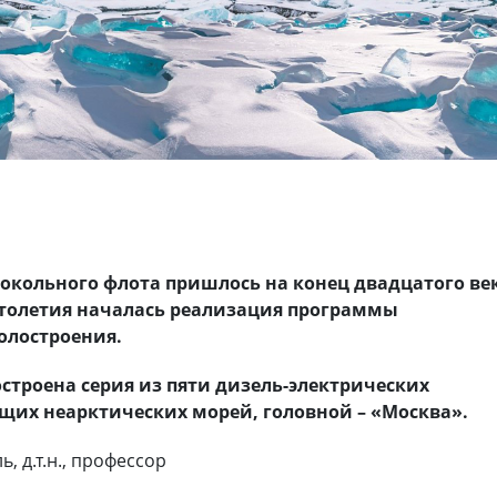
докольного флота пришлось на конец двадцатого ве
 столетия началась реализация программы
олостроения.
построена серия из пяти дизель-электрических
ющих неарктических морей, головной – «Москва».
, д.т.н., профессор