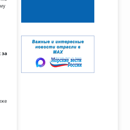
ому
 за
иже