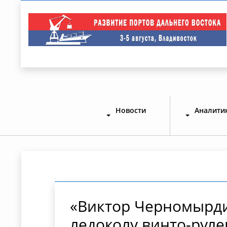
Новости
Аналити
«Виктор Черномырди
ледоколу винто-рул