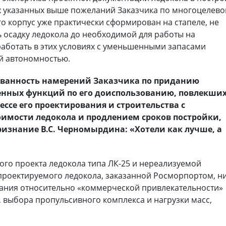
ех указанных выше пожеланий Заказчика по многоцелев
го корпус уже практически сформирован на стапеле, не
осадку ледокола до необходимой для работы на
работать в этих условиях с уменьшенными запасами
й автономностью.
ованность намерений Заказчика по приданию
нных функций по его доиспользованию, повлекших
ессе его проектирования и строительства с
имости ледокола и продлением сроков постройки,
изнание В.С. Черномырдина: «Хотели как лучше, а
го проекта ледокола типа ЛК-25 и нереализуемой
роектируемого ледокола, заказанной Росморпортом, н
ания относительно «коммерческой привлекательности»
, выбора пропульсивного комплекса и нагрузки масс,