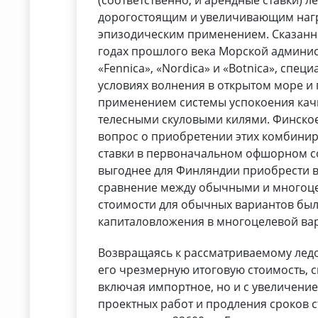
(соответственно, и арендные ставки) 
дорогостоящим и увеличивающим нагру
эпизодическим применением. Сказанн
годах прошлого века Морской админ
«Fennica», «Nordica» и «Botnica», сп
условиях волнения в открытом море и 
применением системы успокоения качк
телесными скуловыми килями. Финское
вопрос о приобретении этих комбинир
ставки в первоначальном офшорном со
выгоднее для Финляндии приобрести 
сравнение между обычными и многоце
стоимости для обычных вариантов был
капиталовложения в многоцелевой ва
Возвращаясь к рассматриваемому ледок
его чрезмерную итоговую стоимость, 
включая импортное, но и с увеличени
проектных работ и продления сроков с