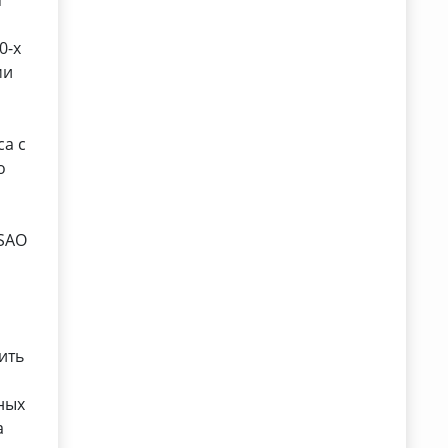
я
0-х
ми
са с
о
 SAO
ить
ных
а