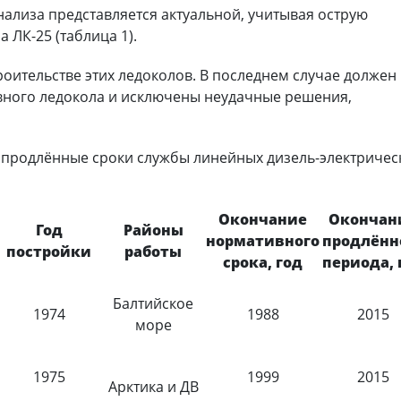
ализа представляется актуальной, учитывая острую
 ЛК-25 (таблица 1).
роительстве этих ледоколов. В последнем случае должен
вного ледокола и исключены неудачные решения,
 продлённые сроки службы линейных дизель-электричес
Окончание
Окончан
Год
Районы
нормативного
продлённ
постройки
работы
срока, год
периода, 
Балтийское
1974
1988
2015
море
1975
1999
2015
Арктика и ДВ