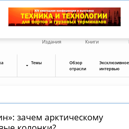
Издания
Книги
ка
Темы
Обзор
Эксклюзивное
отрасли
интервью
н»: зачем арктическому
евые колонки?