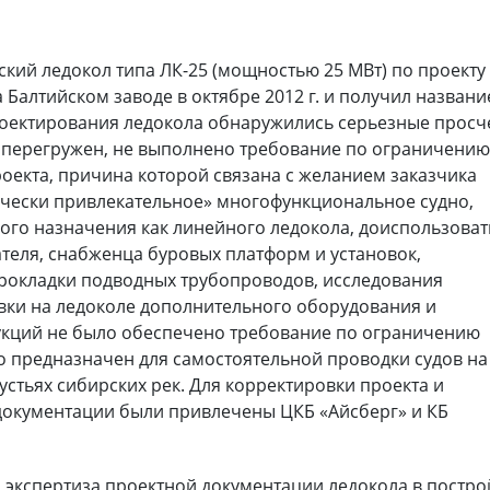
кий ледокол типа ЛК-25 (мощностью 25 МВт) по проекту
 Балтийском заводе в октябре 2012 г. и получил названи
роектирования ледокола обнаружились серьезные просч
л перегружен, не выполнено требование по ограничени
оекта, причина которой связана с желанием заказчика
чески привлекательное» многофункциональное судно,
го назначения как линейного ледокола, доиспользоват
ателя, снабженца буровых платформ и установок,
прокладки подводных трубопроводов, исследования
новки на ледоколе дополнительного оборудования и
укций не было обеспечено требование по ограничению
о предназначен для самостоятельной проводки судов на
устьях сибирских рек. Для корректировки проекта и
документации были привлечены ЦКБ «Айсберг» и КБ
экспертиза проектной документации ледокола в постро