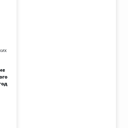
ких
ие
ого
год