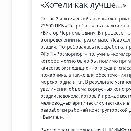
«Хотели как лучше…»
Первый арктический дизель-электричес
22600 ПКБ «Петробалт» был заложен на
«Виктор Черномырдин». В процессе п
в определении нагрузки масс. Ледоко
осадки. Потребовалась переработка пр
ФГУП «Росморпорт» получить «коммер
которое можно было бы, помимо прямо
качестве экспедиционного судна, спас
пожарника, а также для обеспечения 
морского дна и т.п. В результате уста
увеличения объема корпусных констр
осадки ледокола, который прежде всег
мелководных арктических участках и в 
разработки рабочей конструкторской 
«Вымпел».
Вместе с тем выполненная ЦНИИМФом 