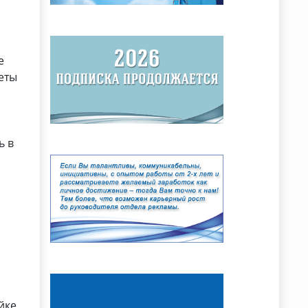
е
еты
ю
ь в
йке