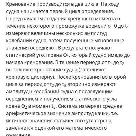
Кренование производится в два цикла. На ходу
судна начинается первый цикл определения.
Перед началом создания кренящего момента в
течение некоторого промежутка времени от 0 до t
1
измеряют величины нескольких амплитуд
колебаний судна, затем полученные мгновенные
значения осредняют. В результате получают
статический угол крена Ө
, который судно имело до
1
начала кренования. В течение периода от t
до t
1
2
выполняют кренование судна (заполняют
креповую цистерну). После кренования во второй
цикл за период от t
до t
вторично измеряют
2
3
амплитуды колебаний судна с последующим
осреднением и получением статического угла
крена Ө
в момент t
. Система измеряет среднее
2
3
арифметическое значение амплитуд качки, т.е.
истинное значение статического угла крена
заменяется оценкой его математического
ожидания.