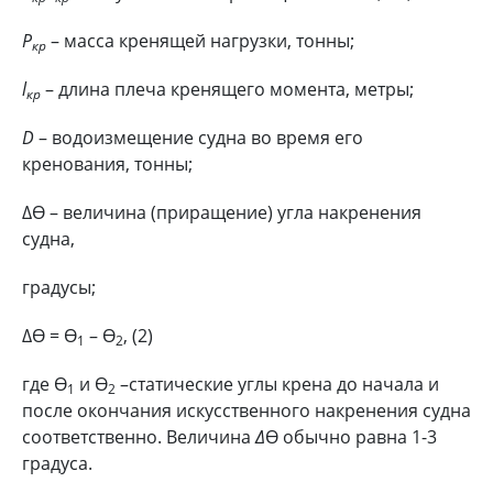
Р
– масса кренящей нагрузки, тонны;
кр
l
– длина плеча кренящего момента, метры;
кр
D
– водоизмещение судна во время его
кренования, тонны;
∆Ө – величина (приращение) угла накренения
судна,
градусы;
∆Ө = Ө
– Ө
, (2)
1
2
где Ө
и Ө
–статические углы крена до начала и
1
2
после окончания искусственного накренения судна
соответственно. Величина
∆
Ө обычно равна 1-3
градуса.