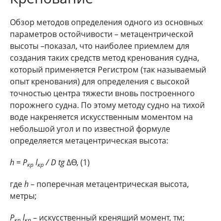
Обзор методов определения одного из основных
параметров остойчивости – метацентрической
высоты –показал, что наиболее приемлем для
создания таких средств метод кренования судна,
который применяется Регистром (так называемый
опыт кренования) для определения с высокой
точностью центра тяжести вновь построенного
порожнего судна. По этому методу судно на тихой
воде накреняется искусственным моментом на
небольшой угол и по известной формуле
определяется метацентрическая высота:
h
= Р
l
/ D tg
∆Ө, (1)
кр
кр
где
h
– поперечная метацентрическая высота,
метры;
Р
l
– искусственный кренящий момент, тм;
кр
кp