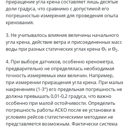
приращение угла крена составляет лишь десятые
доли градуса, что сравнимо с допустимой его
погрешностью измерения для проведения опыта
кренования.
3. Не учитывалось влияние величины начального
угла крена, действие ветра и присоединенных масс
воды при разных статических углах крена Ө
и Ө
.
1
2
4. При выборе датчиков, особенно кренометра,
предварительно не определялась необходимая
точность измеряемых ими величин. Например,
при измерении приращения угла крена. При малых
накренениях (1-3°) его предельная погрешность не
должна превышать 0,01-0,2 градуса, что важно
особенно при малой остойчивости. Определить
погрешность работы АСКО после ее установки в
условиях рейсов статистическими методами не
представляется возможным. Фактически система