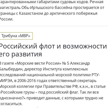
гарантированными габаритами судовых ходов. Речная
магистраль Обь-Иртышского бассейна простирается от
границы с Казахстаном до арктического побережья
России.
Трибуна «МВР»
Российский флот и возможности
его развития
В газете «Морские вести России» № 5 Александр
Балыбердин, директор Института комплексных
исследований национальной морской политики РТУ-
МИРЭА, в 2006-2016 годах ответственный секретарь
Морской коллегии при Правительстве РФ, к.э.н., в статье
«Российские грузы – под российский флаг. Так ли все
однозначно?» приводит данные, с которыми трудно не
согласиться.