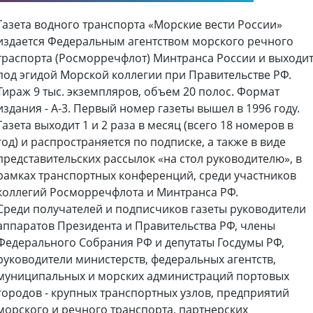
Газета водного транспорта «Морские вести России»
издается Федеральным агентством морского речного
траспорта (Росморречфлот) Минтранса России и выходи
под эгидой Морской коллегии при Правительстве РФ.
Тираж 9 тыс. экземпляров, объем 20 полос. Формат
издания - А-3. Первый номер газеты вышел в 1996 году.
Газета выходит 1 и 2 раза в месяц (всего 18 номеров в
год) и распространяется по подписке, а также в виде
представительских рассылок «на стол руководителю», в
рамках транспортных конференций, среди участников
коллегий Росморречфлота и Минтранса РФ.
Среди получателей и подписчиков газеты руководители
аппаратов Президента и Правительства РФ, члены
Федерального Собрания РФ и депутаты Госдумы РФ,
руководители министерств, федеральных агентств,
муниципальных и морских администраций портовых
городов - крупных транспортных узлов, предприятий
морского и речного транспорта, партнерских