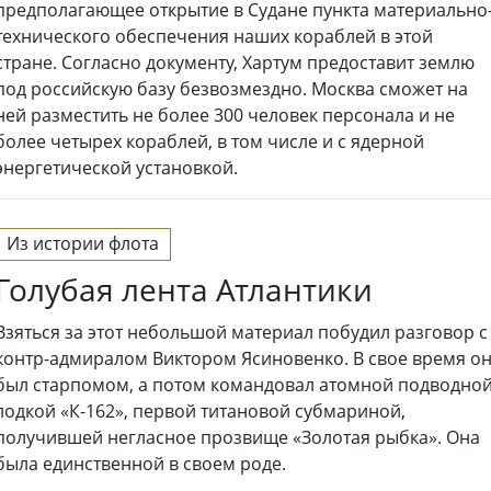
предполагающее открытие в Судане пункта материально
технического обеспечения наших кораблей в этой
стране. Согласно документу, Хартум предоставит землю
под российскую базу безвозмездно. Москва сможет на
ней разместить не более 300 человек персонала и не
более четырех кораблей, в том числе и с ядерной
энергетической установкой.
Из истории флота
Голубая лента Атлантики
Взяться за этот небольшой материал побудил разговор с
контр-адмиралом Виктором Ясиновенко. В свое время о
был старпомом, а потом командовал атомной подводно
лодкой «К-162», первой титановой субмариной,
получившей негласное прозвище «Золотая рыбка». Она
была единственной в своем роде.