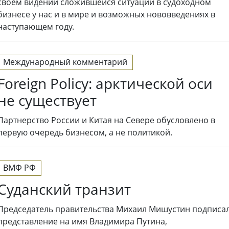
своем видении сложившейся ситуации в судоходном
бизнесе у нас и в мире и возможных нововведениях в
наступающем году.
Международный комментарий
Foreign Policy: арктической оси
не существует
Партнерство России и Китая на Севере обусловлено в
первую очередь бизнесом, а не политикой.
ВМФ РФ
Суданский транзит
Председатель правительства Михаил Мишустин подписа
представление на имя Владимира Путина,