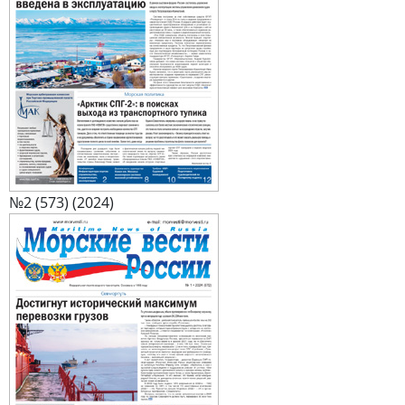
№2 (573) (2024)