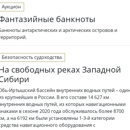
Аукцион
Фантазийные банкноты
Банкноты антарктических и арктических островов и
территорий.
Безопасность судоходства
На свободных реках Западной
Сибири
Обь-Иртышский бассейн внутренних водных путей – оди
из крупнейших в России. В его составе 14 627 км
внутренних водных путей, из которых навигационными
знаками в сезоне 2020 года обслуживалось более 8700
км, а на 6192 км были установлены 1-3-й категории
средства навигационного оборудования с