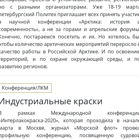
но с разными организаторами. Уже 18-19 март
петербургский Политех приглашает всех принять участи
в научной конференции «Арктика: история 
современность», а не за горами и апрельские форумы
Конечно, постараемся посетить и их. Но хотелось бы
чтобы количество арктических мероприятий переросло 
качество работы в Российской Арктике. И по освоени
территорий, и по охране окружающей среды, и п
развитию регионов.
Конференция/ЛКМ
Индустриальные краски
В рамках Международной конференци
«Интерлакокраска-2020», которая проходила в начал
марта в Москве, журнал «Морской флот» прове
профильную конференцию, посвященную судово