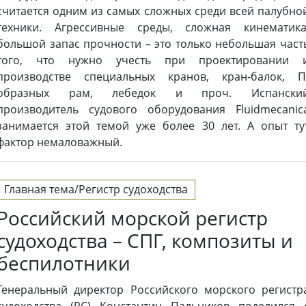
считается одним из самых сложных среди всей палубно
техники. Агрессивные среды, сложная кинематика
большой запас прочности – это только небольшая част
того, что нужно учесть при проектировании 
производстве специальных кранов, кран-балок, П
образных рам, лебедок и проч. Испански
производитель судового оборудования Fluidmecanic
занимается этой темой уже более 30 лет. А опыт ту
фактор немаловажный.
Главная тема/Регистр судоходства
Российский морской регистр
судоходства – СПГ, композиты и
беспилотники
Генеральный директор Российского морского регистр
судоходства (РС) Константин Пальников поделился 