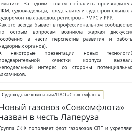
тематике. За одним столом собрались производител
ЛКМ, судовладельцы, представители судостроительных 
судоремонтных заводов, регистров – РМРС и РРР.
Как это всегда бывает в профессиональном сообществе
по острым вопросам возникла жаркая дискусси
(особенно в части перспектив развития и работ
надзорных органов).
А некоторые презентации новых технологи
предварительной очистки корпуса вызвал
неподдельный интерес со стороны потенциальны
заказчиков.
Судоходные компании/ПАО «Совкомфлот»
Новый газовоз «Совкомфлота»
назван в честь Лаперуза
Группа СКФ пополняет флот газовозов СПГ и укрепляе