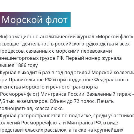
Морской флот
Информационно-аналитический журнал «Морской флот»
освещает деятельность российского судоходства и всех
процессов, связанных с морскими перевозками
внешнеторговых грузов РФ. Первый номер журнала
вышел 1886 году.
Журнал выходит 6 раз в год под эгидой Морской коллеги
при Правительстве РФ и при поддержке Федерального
агентства морского и речного транспорта
(Росморречфлот) Минтранса России. Заявленный тираж 
7,5 тыс. экземпляров. Объем до 72 полос. Печать
полноцветная, класса люкс.
Журнал распространяется по подписке, среди участнико
коллегий Росморречфлота и Минтранса РФ, в виде
представительских рассылок, а также на крупнейших