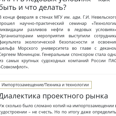
быть и что делать?
В конце февраля в стенах МГУ им. адм. Г.И. Невельског
прошел научно-практический семинар «Технологи
ликвидации разливов нефти в ледовых условиях»
Организаторами мероприятия выступили сотрудник
факультета экологической безопасности и освоени
шельфа Морского университета во главе с декано
Сергеем Монинцом. Генеральным спонсором стала одн
из самых крупных судоходных компаний России ПА
«Совкомфлот».
Импортозамещение/Техника и технологии
Диалектика проектного рынка
Уж сколько было сломано копий на импортозамещении 
судостроении – не счесть. Но по итогу даже определить