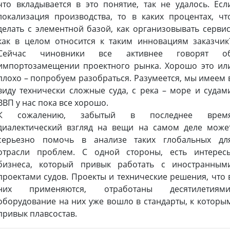
что вкладывается в это понятие, так не удалось. Есл
локализация производства, то в каких процентах, чт
делать с элементной базой, как организовывать сервис
как в целом относится к таким инновациям заказчик
Сейчас чиновники все активнее говорят о
импортозамещении проектного рынка. Хорошо это ил
плохо – попробуем разобраться. Разумеется, мы имеем 
виду технически сложные суда, с река – море и судам
ВВП у нас пока все хорошо.
К сожалению, забытый в последнее врем
диалектический взгляд на вещи на самом деле може
серьезно помочь в анализе таких глобальных дл
отрасли проблем. С одной стороны, есть интерес
бизнеса, который привык работать с иностранным
проектами судов. Проекты и технические решения, что 
них применяются, отработаны десятилетиями
оборудование на них уже вошло в стандарты, к которы
привык плавсостав.