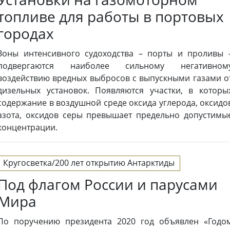
топливе для работы в портовых
городах
Зоны интенсивного судоходства – порты и проливы 
подвергаются наиболее сильному негативном
воздействию вредных выбросов с выпускными газами о
дизельных установок. Появляются участки, в которы
содержание в воздушной среде оксида углерода, оксидо
азота, оксидов серы превышает предельно допустимы
концентрации.
Кругосветка/200 лет открытию Антарктиды
Под флагом России и парусами
Мира
По поручению президента 2020 год объявлен «Годо