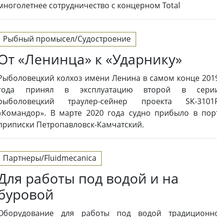
многолетнее сотрудничество с концерном Total
Рыбный промысел/Судостроение
От «Ленинца» к «Ударнику»
Рыболовецкий колхоз имени Ленина в самом конце 201
года принял в эксплуатацию второй в сери
рыболовецкий траулер-сейнер проекта SK-3101
«Командор». В марте 2020 года судно прибыло в пор
приписки Петропавловск-Камчатский.
Партнеры/Fluidmecanica
Для работы под водой и на
буровой
Оборудование для работы под водой традиционн