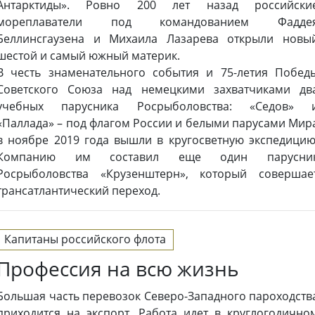
Антарктиды». Ровно 200 лет назад российски
мореплаватели под командованием Фадде
Беллинсгаузена и Михаила Лазарева открыли новы
шестой и самый южный материк.
В честь знаменательного события и 75-летия Побед
Советского Союза над немецкими захватчиками дв
учебных парусника Росрыболовства: «Седов» 
«Паллада» – под флагом России и белыми парусами Мир
в ноябре 2019 года вышли в кругосветную экспедицию
Компанию им составил еще один парусни
Росрыболовства «Крузенштерн», который совершае
трансатлантический переход.
Капитаны российского флота
Профессия на всю жизнь
Большая часть перевозок Северо-Западного пароходств
приходится на экспорт. Работа идет в круглогодично