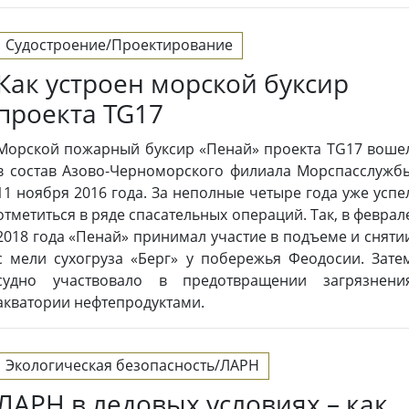
Судостроение/Проектирование
Как устроен морской буксир
проекта TG17
Морской пожарный буксир «Пенай» проекта TG17 воше
в состав Азово-Черноморского филиала Морспасслужб
11 ноября 2016 года. За неполные четыре года уже успе
отметиться в ряде спасательных операций. Так, в феврал
2018 года «Пенай» принимал участие в подъеме и сняти
с мели сухогруза «Берг» у побережья Феодосии. Зате
судно участвовало в предотвращении загрязнени
акватории нефтепродуктами.
Экологическая безопасность/ЛАРН
ЛАРН в ледовых условиях – как