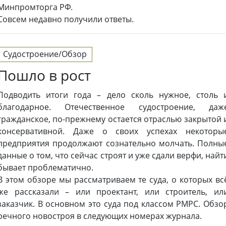
Минпромторга РФ.
Совсем недавно получили ответы.
Судостроение/Обзор
Пошло в рост
Подводить итоги года – дело сколь нужное, столь 
благодарное. Отечественное судостроение, даж
гражданское, по-прежнему остается отраслью закрытой 
консервативной. Даже о своих успехах некоторы
предприятия продолжают сознательно молчать. Полны
данные о том, что сейчас строят и уже сдали верфи, найт
бывает проблематично.
В этом обзоре мы рассматриваем те суда, о которых вс
же рассказали – или проектант, или строитель, ил
заказчик. В основном это суда под классом РМРС. Обзо
речного новостроя в следующих номерах журнала.