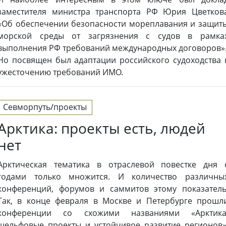
заместителя министра транспорта РФ Юрия Цветков
«Об обеспечении безопасности мореплавания и защит
морской среды от загрязнения с судов в рамка
выполнения РФ требований международных договоров»
Но посвящен был адаптации российского судоходства 
ужесточению требований ИМО.
Севморпуть/проекты
Арктика: проекты есть, людей
нет
Арктическая тематика в отраслевой повестке дня 
годами только множится. И количество различны
конференций, форумов и саммитов этому показатель
Так, в конце февраля в Москве и Петербурге прошл
конференции со схожими названиями «Арктика
шельфовые проекты и устойчивое развитие регионов»