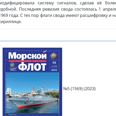
модифицировала систему сигналов, сделав её боле
удобной. Последняя ревизия свода состоялась 1 апрел
1969 года. C тех пор флаги свода имеют расшифровку и н
кириллице.
№5 (1569) (2023)