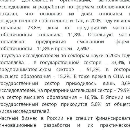
исследования и разработки по формам собственности
показал, что основная их доля относится 
государственной собственности. Так, в 2005 году их дол
составила 73,8%, доля же предприятий частно
собственности составила 11,8%. Остальную част
составляют предприятия смешанной форм
собственности – 11,8% и прочей – 2,6%7 .
Структура исследователей по секторам науки в 2005 год
составляла – в государственном секторе – 33,3%, 
предпринимательском секторе – 51,2%, в сектор
высшего образования – 15,2%. В тоже время в США н
государственный сектор приходилось лишь 3,6
исследователей, на предпринимательский сектор – 79,9%
на сектор высшего образования – 16,5%. В Японии н
государственный сектор приходится 5,0% от общег
числа исследователей.
Частный бизнес в России не спешит финансироват
инновационные разработки и их практическо