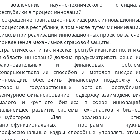
• вовлечение научно-технического потенциал
республики в процесс инноваций;
• сокращение трансакционных издержек инновационны
процессов в республике, в том числе путем минимизаци
рисков при реализации инновационных проектов за сче
привлечения механизмов страховой защиты.
Стратегическая и тактическая республиканская политик
в области инноваций должна предусматривать решени
законодательных и финансовых проблем
совершенствование способов и методов внедрени
инноваций; обеспечить финансовую поддержку с
стороны государственных органов республики
венчурное финансирование; поддержку взаимодействи
малого и крупного бизнеса в сфере инноваций
дальнейшее развитие системы технопарков и бизнес
инкубаторов .Для реализации эти
многофункциональных программ нужн
профессиональные кадры способные управлять этим
процессами