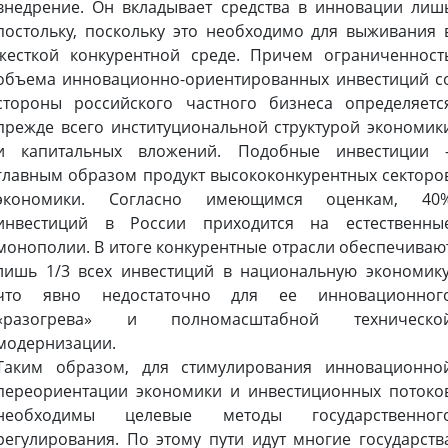
внедрение. Он вкладывает средства в инновации лиш
постольку, поскольку это необходимо для выживания 
жесткой конкурентной среде. Причем ограниченност
объема инновационно-ориентированных инвестиций с
стороны российского частного бизнеса определяетс
прежде всего институциональной структурой экономик
и капитальных вложений. Подобные инвестиции 
главным образом продукт высококонкурентных секторо
экономики. Согласно имеющимся оценкам, 40
инвестиций в России приходится на естественны
монополии. В итоге конкурентные отрасли обеспечиваю
лишь 1/3 всех инвестиций в национальную экономику
что явно недостаточно для ее инновационног
«разогрева» и полномасштабной техническо
модернизации.
Таким образом, для стимулирования инновационно
переориентации экономики и инвестиционных потоко
необходимы целевые методы государственног
регулирования. По этому пути идут многие государств