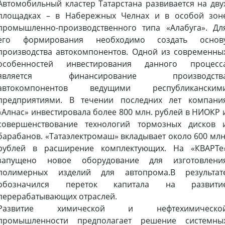
Автомобильный кластер Татарстана развивается на дву
площадках – в Набережных Челнах и в особой зон
промышленно-производственного типа «Алабуга». Дл
его формирования необходимо создать основ
производства автокомпонентов. Одной из современны
особенностей инвестирования данного процесс
является финансирование производств
автокомпонентов ведущими республиканским
предприятиями. В течении последних лет компани
«Алнас» инвестировала более 800 млн. рублей в НИОКР 
совершенствование технологий тормозных дисков 
барабанов. «Татаэлектромаш» вкладывает около 600 млн
рублей в расширение комплектующих. На «КВАРТе
запущено новое оборудование для изготовлени
полимерных изделий для автопрома.В результат
обозначился переток капитала на развити
перерабатывающих отраслей.
Развитие химической и нефтехимическо
промышленности предполагает решение системны