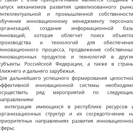
запуск механизмов развития цивилизованного рынк
интеллектуальной и промышленной собственности
обучение инновационному менеджменту персонал
организаций, создание информационной баз
инноваций, которая облегчит поиск объекто
производства и технологий для обеспечени
инновационного процесса, продвижение собственны
инновационных продуктов и технологий в други
субъекты Российской Федерации, а также в стран
ближнего и дальнего зарубежья.
Для дальнейшего успешного формирования целостно
эффективной инновационной системы необходим
осуществить ряд мероприятий по следующи
направлениям:
• интеграция имеющихся в республике ресурсов 
организационных структур и их сосредоточение н
приоритетных направлениях развития инновационно
сферы;