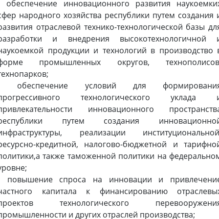
• обеспечение инновационного развития наукоемки
сфер народного хозяйства республики путем создания 
развития отраслевой технико-технологической базы дл
разработки и внедрения высокотехнологичной 
наукоемкой продукции и технологий в производство 
форме промышленных округов, технополисов
технопарков;
• обеспечение условий для формировани
прогрессивного технологического уклада 
привлекательности инновационного пространств
республики путем создания инновационно
инфраструктуры, реализации институциональной
ресурсно-кредитной, налогово-бюджетной и тарифно
политики,а также таможенной политики на федерально
уровне;
• повышение спроса на инновации и привлечени
частного капитала к финансированию отраслевы
проектов технологического перевооружени
промышленности и других отраслей производства;