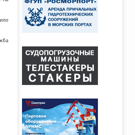
ило
жба