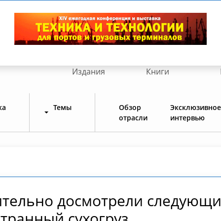
Издания
Книги
ка
Темы
Обзор
Эксклюзивное
отрасли
интервью
ительно досмотрели следующ
транный сухогруз