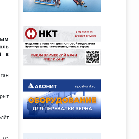
ным
оль
й в
тан
рыт
олёт
ь на