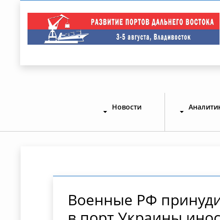
Новости
Аналити
Военные РФ принуд
в порт Украины инос