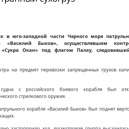
мск в юго-западной части Черного моря патруль
а «Василий Быков», осуществлявшим контр
уз «Сукра Окан» под флагом Палау, следовавши
тра на предмет перевозки запрещенных грузов капи
судна с российского боевого корабля был отк
ческого стрелкового оружия.
патрульного корабля «Василий Быков» был поднят верт
ужащих.
удно застопорило ход, досмотровая группа высадилас