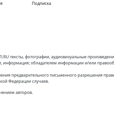
я
Подписка
I.RU тексты, фотографии, аудиовизуальные произведени
и, информация; обладателем информации и/или правооб
чения предварительного письменного разрешения прав
кой Федерации случаев.
нением авторов.