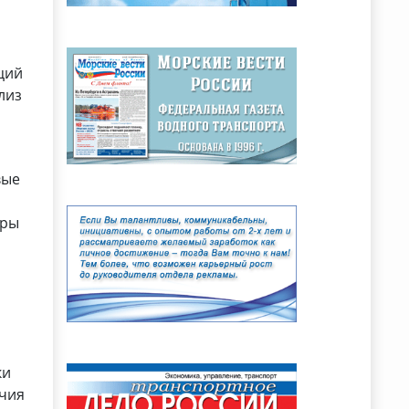
ций
лиз
вые
еры
ки
ичия