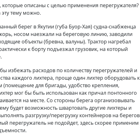
, которые описаны с целью применения перегружателя?
 эту тему можно.
ванный берег в Якутии (губа Буор-Хая) судна-снабженца
корь, носом наезжали на береговую линию, заводили
дящие объекты (бревна, валуны). Трактор нагребал
рактически к борту подъезжал грузовик, на который
.
обы избежать расходов по количеству перегружателей и
ства каждого лихтера, проще один лихтер оборудовать к
 (помещение для бригады, удобство крепления,
 лихтер мог бы быть использован как причал понтонного
раивается на месте. Со стороны берега организовывать
нему будет возможность швартовать другие лихтеры и
выполнять разгрузку/перегрузку контейнеров на берего
мый перегружатель не подойдет, здесь скорее применим
дъемности.