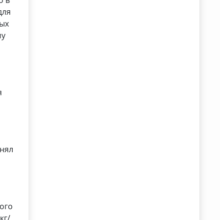
о в
для
ных
му
я
чнял
вого
кг/