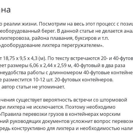
ана
о реалии жизни. Посмотрим на весь этот процесс с пози
необорудованный берег. В данной статье не делается ана
ы лихтеровоза, района плавания, буксиров и т.п.
«дооборудование лихтера перегружателем».
8,75 х 9,5 х 4,3 (м). По тексту встречаются 20- и 40-футо
 размеры 6,06 х 2,44 х 2,59 м, 40-футовый в два раза
и неудобства работы с длинномером 40-футовые контейн
е разместится 10-12 шт. 20-футовых контейнеров.
автор статьи не упоминает.
ачения существует вероятность встречи со штормовой
три лихтера не исключается. Поэтому необходимо
 «Правила перевозки грузов в контейнерах морским
аний руководящих документов усложнит вопрос перевоз
ередь конструктивно для лихтера и необходимостью нал