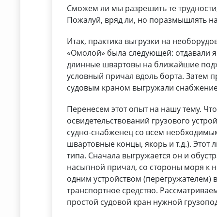
Сможем ли мы разрешить те трудности
Пожалуй, вряд ли, но поразмышлять на
Итак, практика выгрузки на необорудо
«Омолой» была следующей: отдавали я
длинные швартовы на ближайшие подхо
условный причал вдоль борта. Затем п
судовым краном выгружали снабжение
Перенесем этот опыт на нашу тему. Чт
освидетельствований грузового устрой
судно-снабженец со всем необходимым
швартовные концы, якорь и т.д.). Этот
типа. Сначала выгружается он и обуст
насыпной причал, со стороны моря к 
одним устройством (перегружателем) 
транспортное средство. Рассматривае
простой судовой кран нужной грузопо