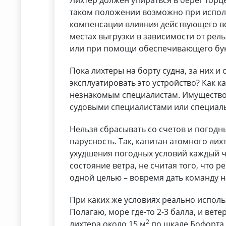
Лихтер должен упираться в берег торце
таком положении возможно при испол
компенсации влияния действующего во
местах выгрузки в зависимости от рель
или при помощи обеспечивающего бук
Пока лихтеры на борту судна, за них и 
эксплуатировать это устройство? Как к
незнакомым специалистам. Имущество, 
судовыми специалистами или специал
Нельзя сбрасывать со счетов и погодн
парусность. Так, капитан атомного ли
ухудшения погодных условий каждый ч
состояние ветра, не считая того, что 
одной целью – вовремя дать команду н
При каких же условиях реально исполь
Полагаю, море где-то 2-3 балла, и вет
2
лихтера около 15 м
по шкале Бофорта п