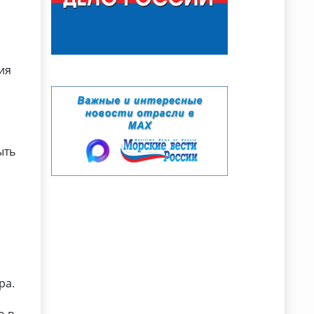
ия
ыть
ра.