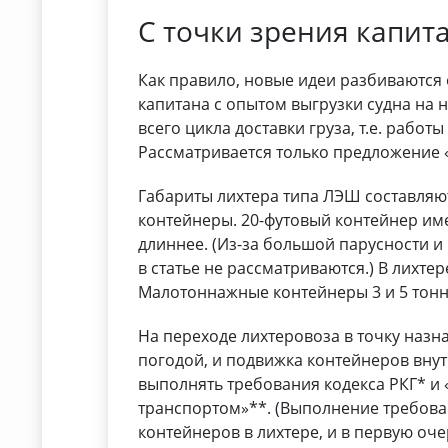
С точки зрения капит
Как правило, новые идеи разбиваются 
капитана с опытом выгрузки судна на 
всего цикла доставки груза, т.е. работ
Рассматривается только предложение 
Габариты лихтера типа ЛЭШ составляют 1
контейнеры. 20-футовый контейнер имеет
длиннее. (Из-за большой парусности 
в статье не рассматриваются.) В лихтер
Малотоннажные контейнеры 3 и 5 тонн 
На переходе лихтеровоза в точку назн
погодой, и подвижка контейнеров вну
выполнять требования кодекса РКГ* и
транспортом»**. (Выполнение требов
контейнеров в лихтере, и в первую оч