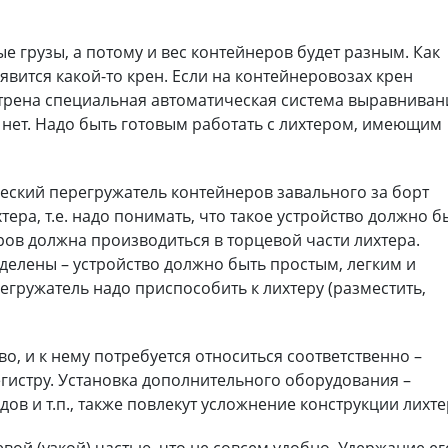
е грузы, а потому и вес контейнеров будет разным. Как
оявится какой-то крен. Если на контейнеровозах крен
трена специальная автоматическая система выравниван
о нет. Надо быть готовым работать с лихтером, имеющим
ический перегружатель контейнеров завального за борт
тера, т.е. надо понимать, что такое устройство должно б
ров должна производиться в торцевой части лихтера.
делены – устройство должно быть простым, легким и
егружатель надо приспособить к лихтеру (разместить,
во, и к нему потребуется относиться соответственно –
гистру. Установка дополнительного оборудования –
ов и т.п., также повлекут усложнение конструкции лихте