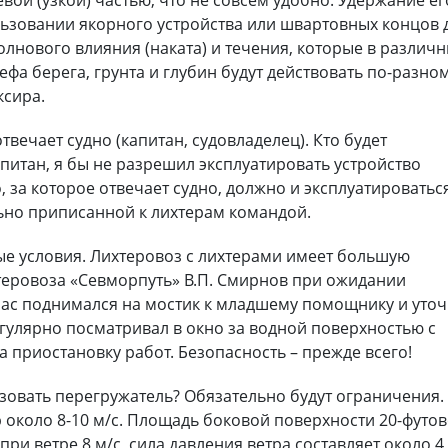
вой (узкой) частью, что не совсем удобно. Удержание ег
ьзовании якорного устройства или швартовных концов 
лнового влияния (наката) и течения, которые в различ
ефа берега, грунта и глубин будут действовать по-разно
сира.
отвечает судно (капитан, судовладелец). Кто будет
апитан, я бы не разрешил эксплуатировать устройство
за которое отвечает судно, должно и эксплуатироватьс
ьно приписанной к лихтерам командой.
ые условия. Лихтеровоз с лихтерами имеет большую
хтеровоза «Севморпуть» В.П. Смирнов при ожидании
ас поднимался на мостик к младшему помощнику и уто
регулярно посматривал в окно за водной поверхностью с
а приостановку работ. Безопасность – прежде всего!
зовать перегружатель? Обязательно будут ограничения.
ер около 8-10 м/с. Площадь боковой поверхности 20-футо
ри ветре 8 м/с, сила давления ветра составляет около 4 