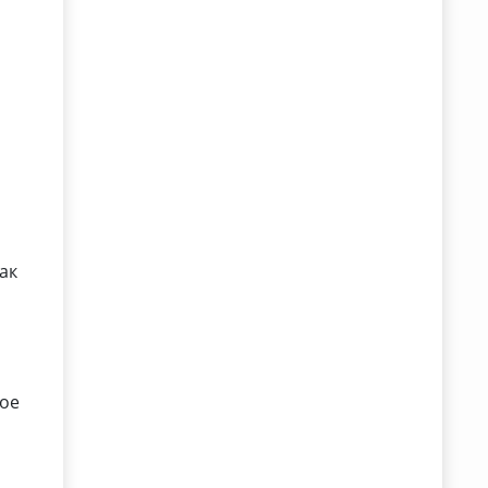
ак
вое