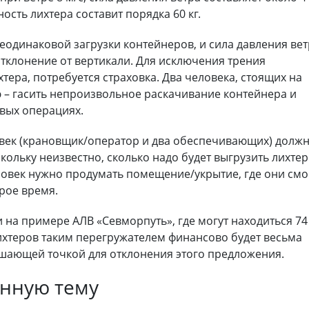
ость лихтера составит порядка 60 кг.
еодинаковой загрузки контейнеров, и сила давления ве
тклонение от вертикали. Для исключения трения
хтера, потребуется страховка. Два человека, стоящих на
ю – гасить непроизвольное раскачивание контейнера и
овых операциях.
овек (крановщик/оператор и два обеспечивающих) долж
кольку неизвестно, сколько надо будет выгрузить лихте
еловек нужно продумать помещение/укрытие, где они смо
рое время.
на примере АЛВ «Севморпуть», где могут находиться 74
лихтеров таким перегружателем финансово будет весьма
решающей точкой для отклонения этого предложения.
нную тему